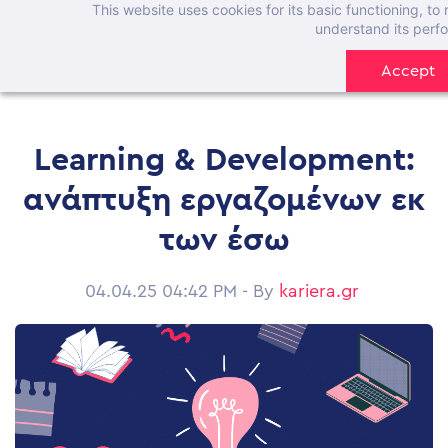
This website uses cookies for its basic functioning, t
Skip
understand its perf
to
Accept
main
content
Learning & Development:
ανάπτυξη εργαζομένων εκ
των έσω
04.04.25 04:42 PM
- By
kariera.gr