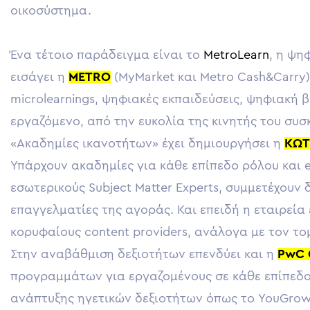
οικοσύστημα.
Ένα τέτοιο παρ
άδειγμα είναι το
MetroLearn
, η ψη
εισάγει η
METRO
(MyMarket και Metro Cash&Carry
microlearnings, ψηφιακές εκπαιδεύσεις, ψηφιακή
εργαζόμενο, από την ευκολία της κινητής του συσ
«Ακαδημίες ικανοτήτων» έχει δημιουργήσει η
ΚΩΤ
Υπάρχουν ακαδημίες για κάθε επίπεδο ρόλου και ex
εσωτερικούς Subject Matter Experts, συμμετέχουν 
επαγγελματίες της αγοράς. Και επειδή η εταιρεία έ
κορυφαίους content providers, ανάλογα με τον το
Στην αναβάθμιση δεξιοτήτων επενδύει και η
PwC 
προγραμμάτων για εργαζομένους σε κάθε επίπεδο
ανάπτυξης ηγετικών δεξιοτήτων όπως το YouGrow,