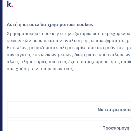
Εργαλεία Προβολής
FAQ για Εργοδότες
Recruitment Services
Αυτή η ιστοσελίδα χρησιμοποιεί cookies
Οδηγός Καριέρας
Χρησιμοποιούμε cookie για την εξατομίκευση περιεχομένου
Για υποψηφίους
Εταιρεία
κοινωνικών μέσων και την ανάλυση της επισκεψιμότητάς μ
Επιπλέον, μοιραζόμαστε πληροφορίες που αφορούν τον τρό
Ο λογαριασμός μου
Επικοινωνία
συνεργάτες κοινωνικών μέσων, διαφήμισης και αναλύσεων, 
Blog
Όροι και Προϋποθέσεις
άλλες πληροφορίες που τους έχετε παραχωρήσει ή τις οποί
Αναζήτηση Θέσεων
Πολιτική Απορρήτου
σας χρήση των υπηρεσιών τους.
Εργασίας
Αναζήτηση Ανά Εταιρεία
Υπολογισμός Μισθού
Να επιτρέποντα
© 2025
kariera.gr
, μέλος του
Kariera.Group
. Με
Προσαρμογή
την επιφύλαξη παντός δικαιώματος.