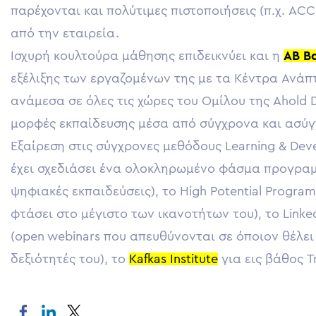
παρέχονται και πολύτιμες πιστοποιήσεις (π.χ. AC
από την εταιρεία.
Ισχυρή κουλτούρα μάθησης επιδεικνύει και η
ΑΒ Β
εξέλιξης των εργαζομένων της με τα Κέντρα Ανάπ
ανάμεσα σε όλες τις χώρες του Ομίλου της Ahold De
μορφές εκπαίδευσης μέσα από σύγχρονα και ασύ
Εξαίρεση στις σύγχρονες μεθόδους Learning & De
έχει σχεδιάσει ένα ολοκληρωμένο φάσμα προγραμμ
ψηφιακές εκπαιδεύσεις), το High Potential Progra
φτάσει στο μέγιστο των ικανοτήτων του), το Linked
(open webinars που απευθύνονται σε όποιον θέλει ν
δεξιότητές του), το
Kafkas Institute
για εις βάθος T