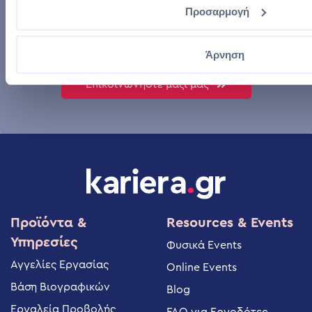
μπορούν να ωφελήσουν
Προσαρμογή
την επιχείρησή σας.
Άρνηση
Επικοινωνήστε μαζί μας
Προϊόντα &
Resources & Events
Υπηρεσίες
Φυσικά Events
Αγγελίες Εργασίας
Online Events
Βάση Βιογραφικών
Blog
Εργαλεία Προβολής
FAQ για Εργοδότες