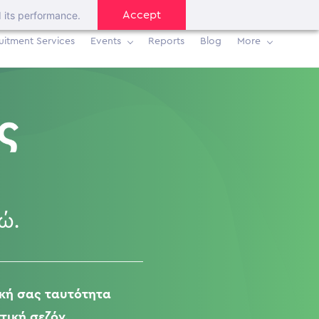
Ελληνικά
d its performance.
Accept
uitment Services
Events
Reports
Blog
More
ική σας ταυτότητα
τική σεζόν.