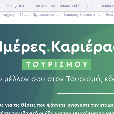
 functioning, to remember your preferences and to help us understan
Αρχική
Εύρεση Προσωπικού
Branding Εργοδότη
Recr
ς για τις θέσεις που ψάχνετε, ενισχύστε την εταιρ
ήστε την ιδανική ομάδα για την επερχόμενη τουρισ