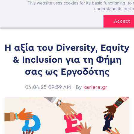
This website uses cookies for its basic functioning, t
Skip
understand its perf
to
Accept
main
content
Η αξία του Diversity, Equity
& Inclusion για τη Φήμη
σας ως Εργοδότης
04.04.25 09:59 AM
- By
kariera.gr