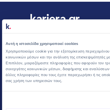
Προϊόντα &
Resources & Events
Υπηρεσίες
Φυσικά Events
Αυτή η ιστοσελίδα χρησιμοποιεί cookies
Αγγελίες Εργασίας
Online Events
Χρησιμοποιούμε cookie για την εξατομίκευση περιεχομένου
Βάση Βιογραφικών
Blog
κοινωνικών μέσων και την ανάλυση της επισκεψιμότητάς μ
Επιπλέον, μοιραζόμαστε πληροφορίες που αφορούν τον τρό
Εργαλεία Προβολής
FAQ για Εργοδότες
συνεργάτες κοινωνικών μέσων, διαφήμισης και αναλύσεων, 
Recruitment Services
άλλες πληροφορίες που τους έχετε παραχωρήσει ή τις οποί
Οδηγός Καριέρας
σας χρήση των υπηρεσιών τους.
Για υποψηφίους
Εταιρεία
Ο λογαριασμός μου
Επικοινωνία
Blog
Όροι και Προϋποθέσεις