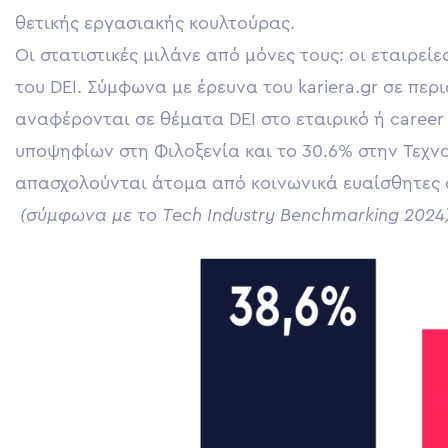
θετικής εργασιακής κουλτούρας.
Οι στατιστικές μιλάνε από μόνες τους: οι εταιρε
του DEI. Σύμφωνα με έρευνα του kariera.gr σε περ
αναφέρονται σε θέματα DEI στο εταιρικό ή career 
υποψηφίων στη Φιλοξενία και το 30.6% στην Τεχν
απασχολούνται άτομα από κοινωνικά ευαίσθητες
(σύμφωνα με το Tech Industry Benchmarking 2024