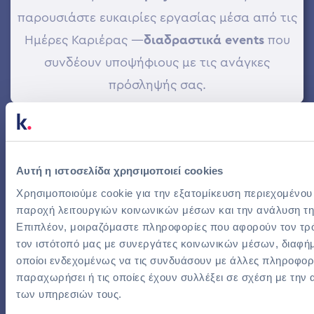
παρουσιάστε ευκαιρίες εργασίας μέσα από τις
Ημέρες Καριέρας —
διαδραστικά events
που
συνδέουν υποψήφιους με τις ανάγκες
πρόσληψής σας.
Μάρτιος 2026, Θεσσαλονίκη
Αυτή η ιστοσελίδα χρησιμοποιεί cookies
Developers
:
Day
Χρησιμοποιούμε cookie για την εξατομίκευση περιεχομένου
παροχή λειτουργιών κοινωνικών μέσων και την ανάλυση τη
Αθήνα
Επιπλέον, μοιραζόμαστε πληροφορίες που αφορούν τον τρό
τον ιστότοπό μας με συνεργάτες κοινωνικών μέσων, διαφήμ
οποίοι ενδεχομένως να τις συνδυάσουν με άλλες πληροφορί
παραχωρήσει ή τις οποίες έχουν συλλέξει σε σχέση με την
Λάβετε μέρος στο
Developers:Day
για να έρθετε
των υπηρεσιών τους.
σε επαφή με κορυφαία
ταλέντα τεχνολογίας
, να