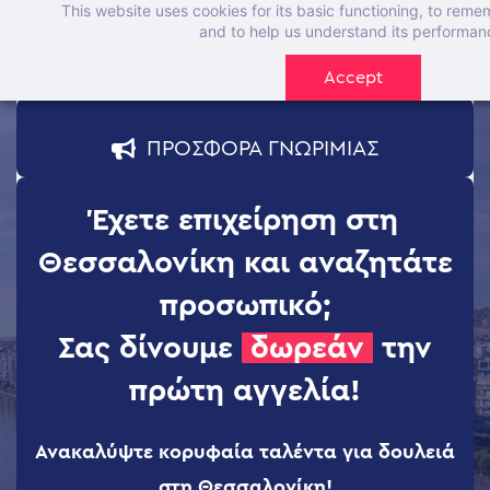
This website uses cookies for its basic functioning, to rem
Skip
and to help us understand its performan
to
Accept
main
content
ΠΡΟΣΦΟΡΑ ΓΝΩΡΙΜΙΑΣ
Έχετε επιχείρηση στη
Θεσσαλονίκη και αναζητάτε
προσωπικό;
Σας δίνουμε
δωρεάν
την
πρώτη αγγελία!
Ανακαλύψτε κορυφαία ταλέντα για δουλειά
στη Θεσσαλονίκη!