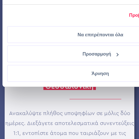
παρουσιάσετε τα
καινοτόμα έργα
σας και να
Προ
ενισχύσετε την
ορατότητα του brand σας
στον
ανταγωνιστικό τεχνολογικό τομέα.
Να επιτρέπονται όλα
8 Νοεμβρίου 2025, Αθήνα
Προσαρμογή
Ημέρες Καριέρας
Τουρισμού
Άρνηση
Θεσσαλονίκη
Ανακαλύψτε πλήθος υποψηφίων σε μόλις δύο
ημέρες. Διεξάγετε αποτελεσματικά συνεντεύξεις
1:1, εντοπίστε άτομα που ταιριάζουν με τις